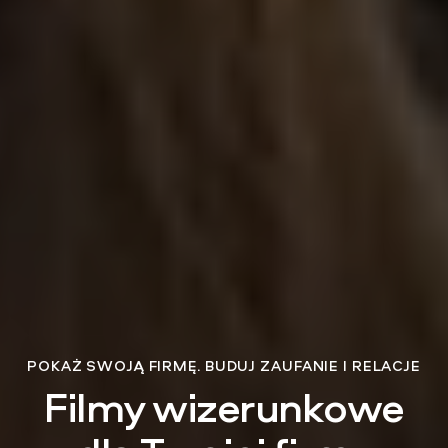
POKAŻ SWOJĄ FIRMĘ. BUDUJ ZAUFANIE I RELACJE
Filmy wizerunkowe dl
F
i
l
m
y
w
i
z
e
r
u
n
k
o
w
e