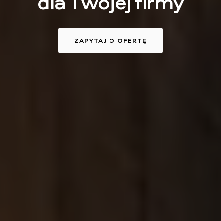
d
l
a
T
w
o
j
e
j
f
i
r
m
y
ZAPYTAJ O OFERTĘ