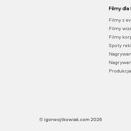
Filmy dla
Filmy z e
Filmy wi
Filmy kor
Spoty re
Nagrywan
Nagrywan
Produkcj
© igorwojtkowiak.com 2026