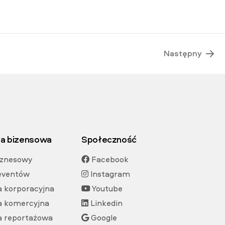
Następny
ia bizensowa
Społeczność
iznesowy
Facebook
 eventów
Instagram
a korporacyjna
Youtube
a komercyjna
Linkedin
a reportażowa
Google