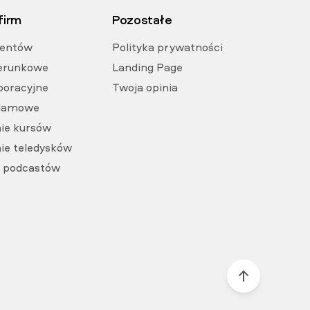
 firm
Pozostałe
ventów
Polityka prywatności
zerunkowe
Landing Page
poracyjne
Twoja opinia
klamowe
ie kursów
ie teledysków
a podcastów
Przesuń 