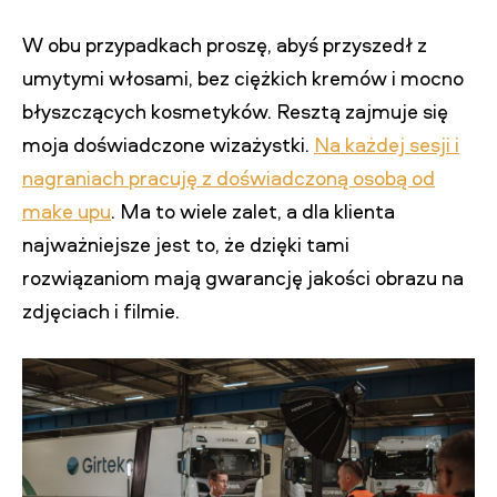
W obu przypadkach proszę, abyś przyszedł z
umytymi włosami, bez ciężkich kremów i mocno
błyszczących kosmetyków. Resztą zajmuje się
moja doświadczone wizażystki.
Na każdej sesji i
nagraniach pracuję z doświadczoną osobą od
make upu
. Ma to wiele zalet, a dla klienta
najważniejsze jest to, że dzięki tami
rozwiązaniom mają gwarancję jakości obrazu na
zdjęciach i filmie.