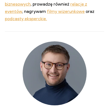
biznesowych
, prowadzę również
relacje z
eventów
, nagrywam
filmy wizerunkowe
oraz
podcasty eksperckie.