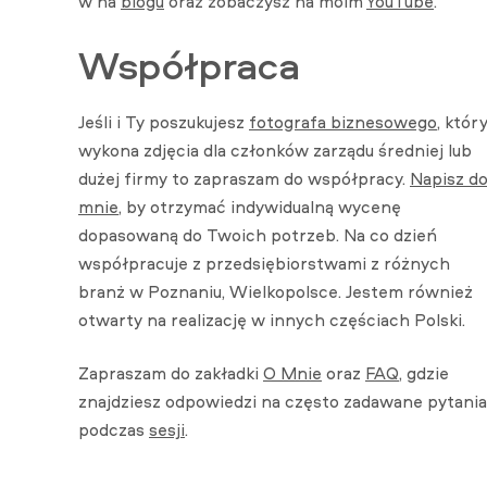
w na
blogu
oraz zobaczysz na moim
YouTube
.
Współpraca
Jeśli i Ty poszukujesz
fotografa biznesowego
, któr
wykona zdjęcia dla członków zarządu średniej lub
dużej firmy to zapraszam do współpracy.
Napisz d
mnie
, by otrzymać indywidualną wycenę
dopasowaną do Twoich potrzeb. Na co dzień
współpracuje z przedsiębiorstwami z różnych
branż w Poznaniu, Wielkopolsce. Jestem również
otwarty na realizację w innych częściach Polski.
Zapraszam do zakładki
O Mnie
oraz
FAQ
, gdzie
znajdziesz odpowiedzi na często zadawane pytania
podczas
sesji
.